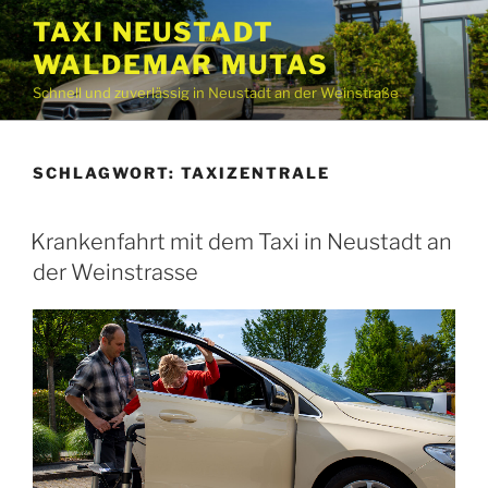
Zum
TAXI NEUSTADT
Inhalt
WALDEMAR MUTAS
springen
Schnell und zuverlässig in Neustadt an der Weinstraße
SCHLAGWORT:
TAXIZENTRALE
Krankenfahrt mit dem Taxi in Neustadt an
der Weinstrasse