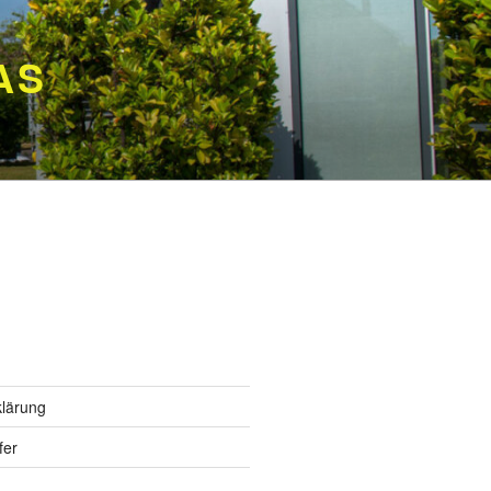
AS
lärung
fer