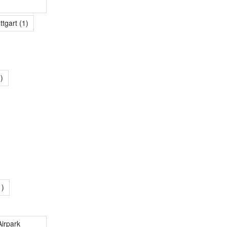
ttgart
(1)
)
1)
irpark