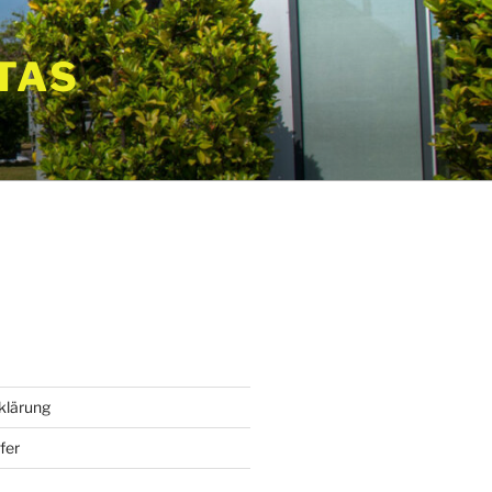
TAS
klärung
fer