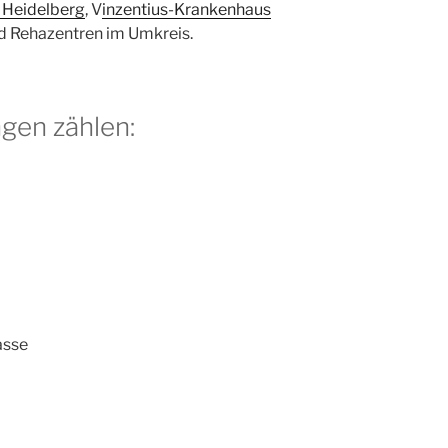
m Heidelberg
, V
inzentius-Krankenhaus
d Rehazentren im Umkreis.
gen zählen:
asse