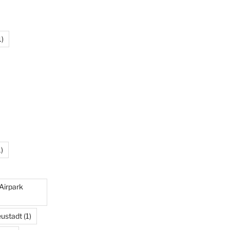
1)
)
Airpark
eustadt
(1)