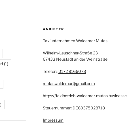
ANBIETER
Taxiunternehmen Waldemar Mutas
Wilhelm-Leuschner-Straße 23
67433 Neustadt an der Weinstraße
rt
(1)
Telefon
:
0172 9166078
mutaswaldemar@gmail.com
)
https://taxibetrieb-waldemar-mutas.business.s
)
Steuernummer
:
DE69375028718
Impressum