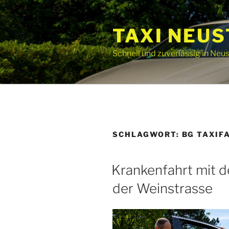
Zum
Inhalt
TAXI NEU
springen
Schnell und zuverlässig in Neu
SCHLAGWORT:
BG TAXIF
Krankenfahrt mit d
der Weinstrasse