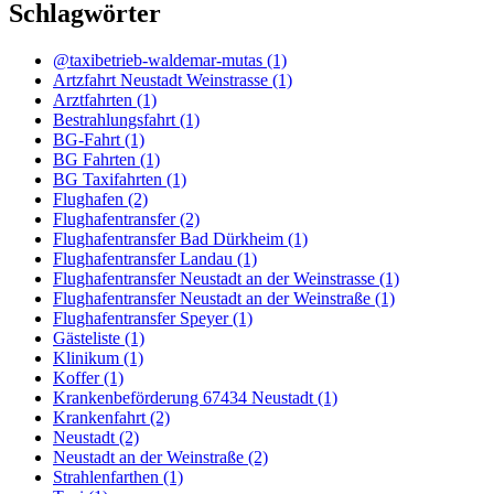
Schlagwörter
@taxibetrieb-waldemar-mutas
(1)
Artzfahrt Neustadt Weinstrasse
(1)
Arztfahrten
(1)
Bestrahlungsfahrt
(1)
BG-Fahrt
(1)
BG Fahrten
(1)
BG Taxifahrten
(1)
Flughafen
(2)
Flughafentransfer
(2)
Flughafentransfer Bad Dürkheim
(1)
Flughafentransfer Landau
(1)
Flughafentransfer Neustadt an der Weinstrasse
(1)
Flughafentransfer Neustadt an der Weinstraße
(1)
Flughafentransfer Speyer
(1)
Gästeliste
(1)
Klinikum
(1)
Koffer
(1)
Krankenbeförderung 67434 Neustadt
(1)
Krankenfahrt
(2)
Neustadt
(2)
Neustadt an der Weinstraße
(2)
Strahlenfarthen
(1)