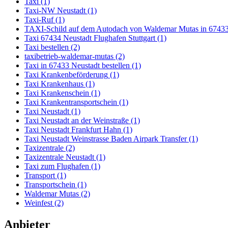
Taxi
(1)
Taxi-NW Neustadt
(1)
Taxi-Ruf
(1)
TAXI-Schild auf dem Autodach von Waldemar Mutas in 67433
Taxi 67434 Neustadt Flughafen Stuttgart
(1)
Taxi bestellen
(2)
taxibetrieb-waldemar-mutas
(2)
Taxi in 67433 Neustadt bestellen
(1)
Taxi Krankenbeförderung
(1)
Taxi Krankenhaus
(1)
Taxi Krankenschein
(1)
Taxi Krankentransportschein
(1)
Taxi Neustadt
(1)
Taxi Neustadt an der Weinstraße
(1)
Taxi Neustadt Frankfurt Hahn
(1)
Taxi Neustadt Weinstrasse Baden Airpark Transfer
(1)
Taxizentrale
(2)
Taxizentrale Neustadt
(1)
Taxi zum Flughafen
(1)
Transport
(1)
Transportschein
(1)
Waldemar Mutas
(2)
Weinfest
(2)
Anbieter