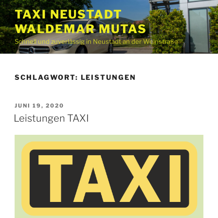
Zum
TAXI NEUSTADT
Inhalt
WALDEMAR MUTAS
springen
Schnell und zuverlässig in Neustadt an der Weinstraße
SCHLAGWORT:
LEISTUNGEN
VERÖFFENTLICHT
JUNI 19, 2020
AM
Leistungen TAXI